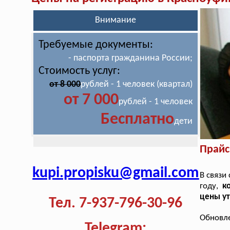
Внимание
Требуемые документы:
- паспорта гражданина России;
Стоимость услуг:
от 8 000
рублей - 1 человек (квартал)
от 7 000
рублей - 1 человек
Бесплатно
дети
Прайс
kupi.propisku@gmail.com
В связи
году,
к
цены ут
Тел. 7-937-796-30-96
Обновле
Telegram: