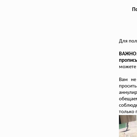
По
Для пол
ВАЖНО:
пропис
можете 
Вам не
просит
аннули
обещае
соблюд
только 