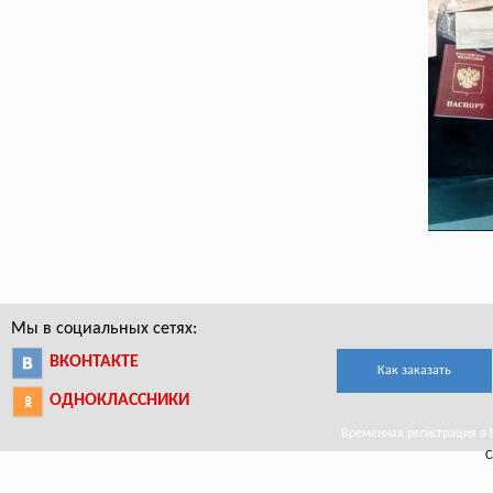
Мы в социальных сетях:
ВКОНТАКТЕ
Как заказать
ОДНОКЛАССНИКИ
Временная регистрация в К
С